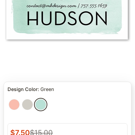
Design Color
:
Green
$
7.50
$
15.00